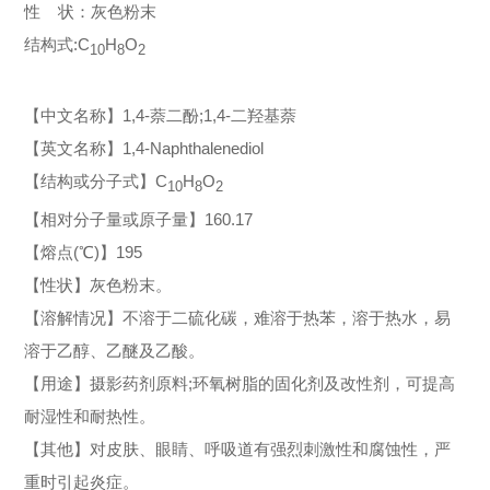
性 状：灰色粉末
结构式:C
H
O
10
8
2
【中文名称】1,4-萘二酚;1,4-二羟基萘
【英文名称】1,4-Naphthalenediol
【结构或分子式】C
H
O
10
8
2
【相对分子量或原子量】160.17
【熔点(℃)】195
【性状】灰色粉末。
【溶解情况】不溶于二硫化碳，难溶于热苯，溶于热水，易
溶于乙醇、乙醚及乙酸。
【用途】摄影药剂原料;环氧树脂的固化剂及改性剂，可提高
耐湿性和耐热性。
【其他】对皮肤、眼睛、呼吸道有强烈刺激性和腐蚀性，严
重时引起炎症。