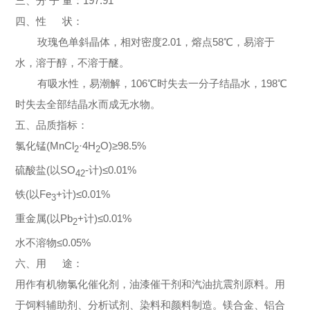
三、分 子 量：197.91
四、性 状：
玫瑰色单斜晶体，相对密度2.01，熔点58℃，易溶于
水，溶于醇，不溶于醚。
有吸水性，易潮解，106℃时失去一分子结晶水，198℃
时失去全部结晶水而成无水物。
五、品质指标：
氯化锰(MnCl
·4H
O)≥98.5%
2
2
硫酸盐(以SO
-计)≤0.01%
42
铁(以Fe
+计)≤0.01%
3
重金属(以Pb
+计)≤0.01%
2
水不溶物≤0.05%
六、用 途：
用作有机物氯化催化剂，油漆催干剂和汽油抗震剂原料。用
于饲料辅助剂、分析试剂、染料和颜料制造。镁合金、铝合