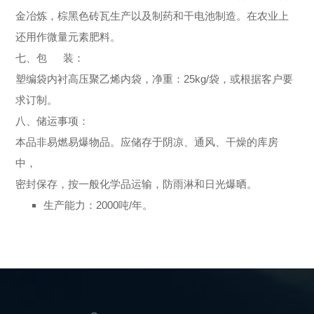
金冶炼，棕黑色砖瓦生产以及制药和干电池制造。在农业上
还用作微量元素肥料。
七、包 装：
塑编袋内衬高压聚乙烯内袋，净重：25kg/袋，或根据客户要
求订制。
八、储运事项：
本品非易燃易爆物品。应储存于阴凉、通风、干燥的库房
中，
密封保存，按一般化学品运输，防雨淋和日光爆晒。
生产能力：2000吨/年。